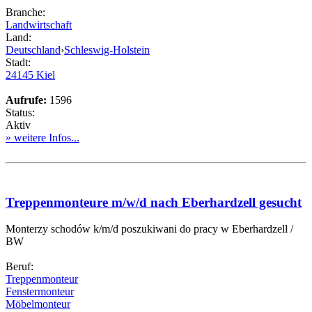
Branche:
Landwirtschaft
Land:
Deutschland
›
Schleswig-Holstein
Stadt:
24145 Kiel
Aufrufe:
1596
Status:
Aktiv
» weitere Infos...
Treppenmonteure m/w/d nach Eberhardzell gesucht
Monterzy schodów k/m/d poszukiwani do pracy w Eberhardzell /
BW
Beruf:
Treppenmonteur
Fenstermonteur
Möbelmonteur