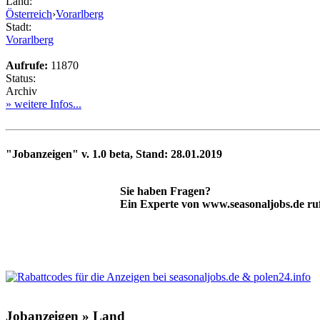
Land:
Österreich
›
Vorarlberg
Stadt:
Vorarlberg
Aufrufe:
11870
Status:
Archiv
» weitere Infos...
"Jobanzeigen" v. 1.0 beta, Stand: 28.01.2019
Sie haben Fragen?
Ein Experte von www.seasonaljobs.de ruf
Jobanzeigen » Land