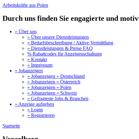
Arbeitskräfte aus Polen
Durch uns finden Sie engagierte und motivi
» Über uns
» Über unsere Dienstleistungen
» Bedarfsbeschreibung / Aktive Vermittlung
» Dienstleistungen & Preise FAQ
% Rabattcodes für Anzeigenschaltung
» Kontakt
» Impressum
» Jobanzeigen
» Jobanzeigen » Deutschland
» Jobanzeigen » Österreich
» Jobanzeigen » Polen
» Jobanzeigen » Schweiz
» Gefragteste Jobs & Branchen
» Anzeige aufgeben
» Login
» Registrieren
Startseite
Sie sind hier
Vorarlberg