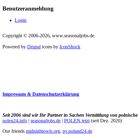
Benutzeranmeldung
Login
Copyright © 2006-2026, www.seasonaljobs.de.
Powered by
Drupal
icons by
IconShock
Impressum & Datenschutzerklärung
Seit 2006 sind wir Ihr Partner in Sachen Vermittlung von polnische
polen24.info
|
seasonaljobs.de
|
POLEN.jetzt
(seit Dez. 2020)
Our friends
midnightowls.org
,
pv.poland24.de